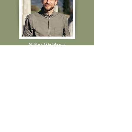
Niklas Walder
→
Lara Mührenberg
→